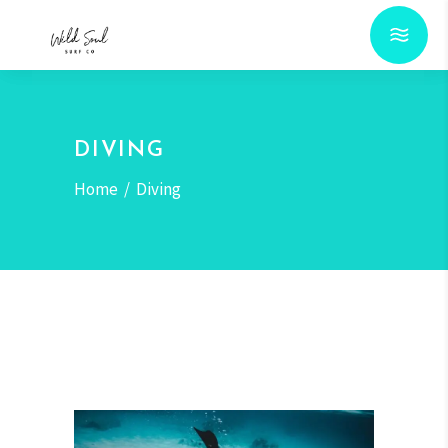
DIVING
Home
/
Diving