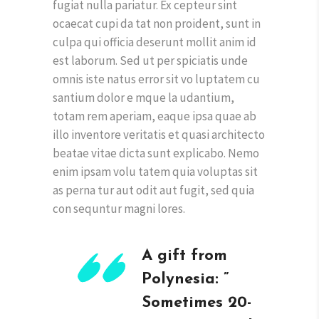
fugiat nulla pariatur. Ex cepteur sint
ocaecat cupi da tat non proident, sunt in
culpa qui officia deserunt mollit anim id
est laborum. Sed ut per spiciatis unde
omnis iste natus error sit vo luptatem cu
santium dolor e mque la udantium,
totam rem aperiam, eaque ipsa quae ab
illo inventore veritatis et quasi architecto
beatae vitae dicta sunt explicabo. Nemo
enim ipsam volu tatem quia voluptas sit
as perna tur aut odit aut fugit, sed quia
con sequntur magni lores.
A gift from
Polynesia: ”
Sometimes 20-