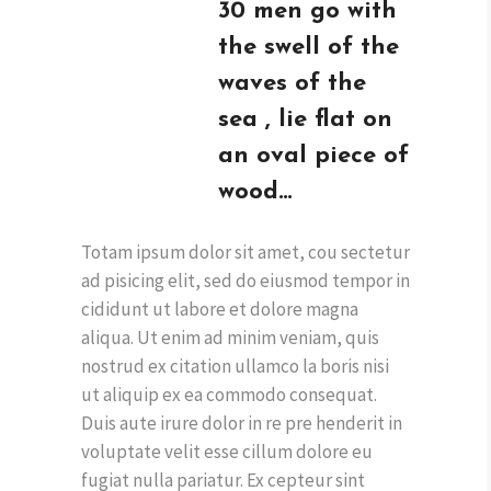
30 men go with
the swell of the
waves of the
sea , lie flat on
an oval piece of
wood…
Totam ipsum dolor sit amet, cou sectetur
ad pisicing elit, sed do eiusmod tempor in
cididunt ut labore et dolore magna
aliqua. Ut enim ad minim veniam, quis
nostrud ex citation ullamco la boris nisi
ut aliquip ex ea commodo consequat.
Duis aute irure dolor in re pre henderit in
voluptate velit esse cillum dolore eu
fugiat nulla pariatur. Ex cepteur sint